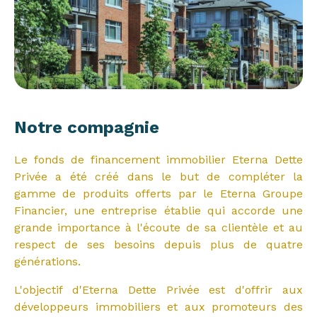
Notre compagnie
Le fonds de financement immobilier Eterna Dette
Privée a été créé dans le but de compléter la
gamme de produits offerts par le Eterna Groupe
Financier, une entreprise établie qui accorde une
grande importance à l'écoute de sa clientèle et au
respect de ses besoins depuis plus de quatre
générations.
L'objectif d'Eterna Dette Privée est d'offrir aux
développeurs immobiliers et aux promoteurs des